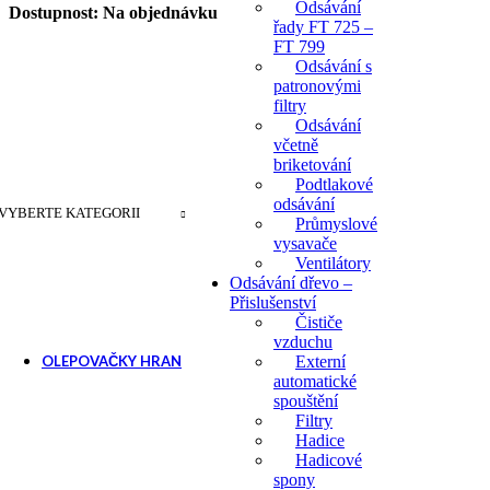
Odsávání
Dostupnost:
Na objednávku
řady FT 725 –
FT 799
Odsávání s
patronovými
filtry
Odsávání
včetně
briketování
Podtlakové
odsávání
VYBERTE KATEGORII
Průmyslové
vysavače
Ventilátory
Odsávání dřevo –
Přislušenství
Čističe
vzduchu
OLEPOVAČKY HRAN
Externí
automatické
Ruční olepovačky hran
spouštění
Filtry
Příslušenství pro ole
Hadice
Hadicové
spony