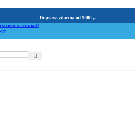
Doprava zdarma od 5000 ,-
NÍ OSOBNÍCH ÚDAJŮ
NKY
riketovače
etováním
če