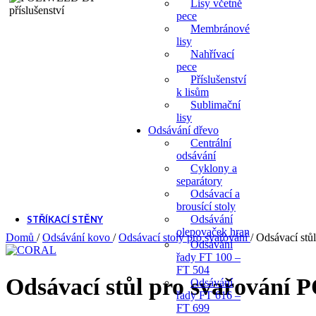
Lisy včetně
pece
Membránové
lisy
Nahřívací
pece
Příslušenství
k lisům
Sublimační
lisy
Odsávání dřevo
Centrální
odsávání
Cyklony a
separátory
Odsávací a
brousící stoly
Odsávání
STŘÍKACÍ STĚNY
olepovaček hran
Domů
/
Odsávání kovo
/
Odsávací stoly pro svařování
/
Odsávací st
Odsávání
Stříkací stěny
řady FT 100 –
Příslušenství pro stříkací 
FT 504
Ventilátory pro stříkací stěn
Odsávací stůl pro svařován
Odsávání
řady FT 616 –
FT 699