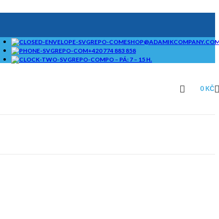
ESHOP@ADAMIKCOMPANY.CO
+420 774 883 858
PO – PÁ: 7 – 15 H.
0
KČ
SAMOSTATNÉ
BRIKETOVAČE A
DRTIČE I