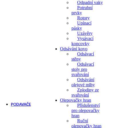
Odpadní vaky
Potrubní
prvky
Rotory
Upínací
pásky
Uzávěry
Vysávací
koncovky
Odsávání kovo
Odsávací
stěny
Odsávací
stoly pro
svařování
Odsávání
olejové mlhy
Zplodiny ze
svařování
Olepovačky hran
PODAVAČE
Příslušenství
pro olepovačky
Podavače
hran
Příslušenství k podavačům
Ruční
olepovačky hran