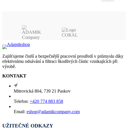
Zajišťujeme čistší a bezpečnější pracovní prostředí v průmyslu díky
efektivnímu odsávání a filtraci škodlivých částic vznikajících při
výrobě.
KONTAKT
Mitrovická 804, 739 21 Paskov
Telefon:
+420 774 883 858
Email:
eshop@adamikcompany.com
UŽITEČNÉ ODKAZY